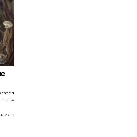
ue
pechada
 mística
ER MÁS »